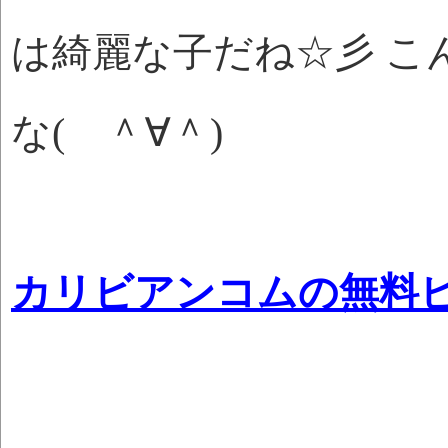
は綺麗な子だね☆彡 こ
な( ＾∀＾)
カリビアンコムの無料