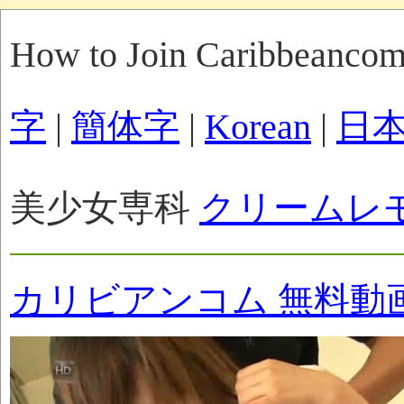
How to Join Caribbeanco
字
|
簡体字
|
Korean
|
日
美少女専科
クリームレ
カリビアンコム 無料動