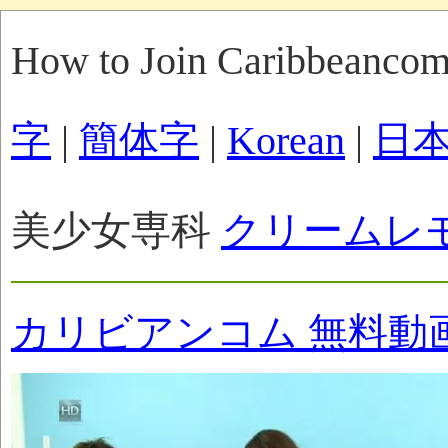
How to Join Caribbeanco
字
|
簡体字
|
Korean
|
日
美少女専科
クリームレ
カリビアンコム 無料動