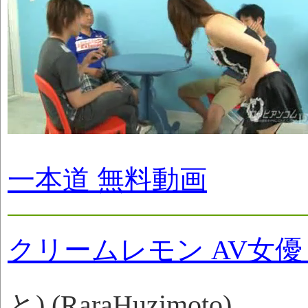
一本道 無料動画
クリームレモン AV女
と) (RaraHuzimoto)